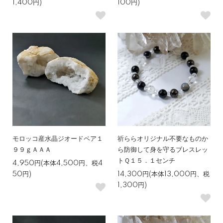
1,400円)
100円)
モロッコ産水晶ジオードペア１
祈ららオリジナル不要なものか
９９ｇＡＡＡ
ら防御して身を守るブレスレッ
トＱ１５．１センチ
4,950円(本体4,500円、税4
50円)
14,300円(本体13,000円、税
1,300円)