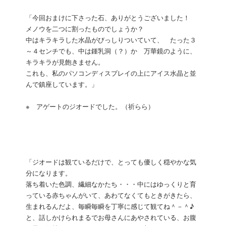
「今回おまけに下さった石、ありがとうございました！
メノウを二つに割ったものでしょうか？
中はキラキラした水晶がびっしりついていて、 たった３
～４センチでも、中は鍾乳洞（？）か 万華鏡のように、
キラキラが見飽きません。
これも、私のパソコンディスプレイの上にアイス水晶と並
んで鎮座しています。」
※ アゲートのジオードでした。（祈らら）
「ジオードは観ているだけで、とっても優しく穏やかな気
分になります。
落ち着いた色調、繊細なかたち・・・中にはゆっくりと育
っている赤ちゃんがいて、あわてなくてもときがきたら、
生まれるんだよ、毎瞬毎瞬を丁寧に感じて観てね＾－＾♪
と、話しかけられまるでお母さんにあやされている、お腹