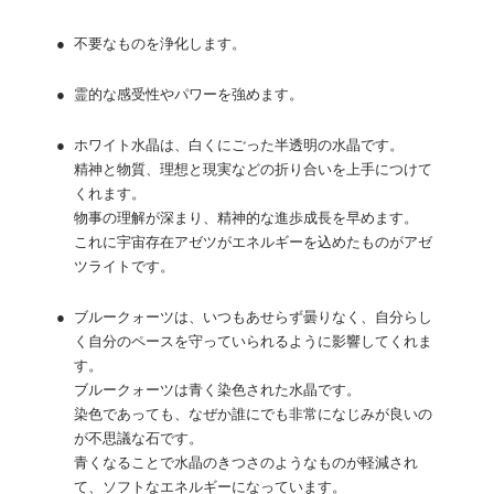
●
不要なものを浄化します。
●
霊的な感受性やパワーを強めます。
●
ホワイト水晶は、白くにごった半透明の水晶です。
精神と物質、理想と現実などの折り合いを上手につけて
くれます。
物事の理解が深まり、精神的な進歩成長を早めます。
これに宇宙存在アゼツがエネルギーを込めたものがアゼ
ツライトです。
●
ブルークォーツは、いつもあせらず曇りなく、自分らし
く自分のペースを守っていられるように影響してくれま
す。
ブルークォーツは青く染色された水晶です。
染色であっても、なぜか誰にでも非常になじみが良いの
が不思議な石です。
青くなることで水晶のきつさのようなものが軽減され
て、ソフトなエネルギーになっています。