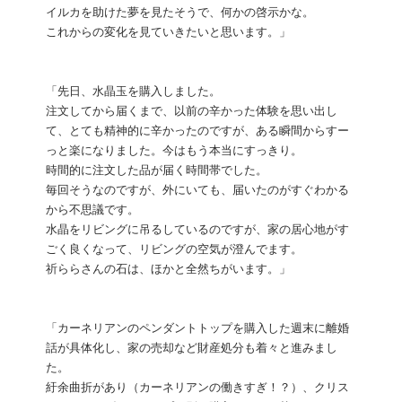
イルカを助けた夢を見たそうで、何かの啓示かな。
これからの変化を見ていきたいと思います。」
「先日、水晶玉を購入しました。
注文してから届くまで、以前の辛かった体験を思い出し
て、とても精神的に辛かったのですが、ある瞬間からすー
っと楽になりました。今はもう本当にすっきり。
時間的に注文した品が届く時間帯でした。
毎回そうなのですが、外にいても、届いたのがすぐわかる
から不思議です。
水晶をリビングに吊るしているのですが、家の居心地がす
ごく良くなって、リビングの空気が澄んでます。
祈ららさんの石は、ほかと全然ちがいます。」
「カーネリアンのペンダントトップを購入した週末に離婚
話が具体化し、家の売却など財産処分も着々と進みまし
た。
紆余曲折があり（カーネリアンの働きすぎ！？）、クリス