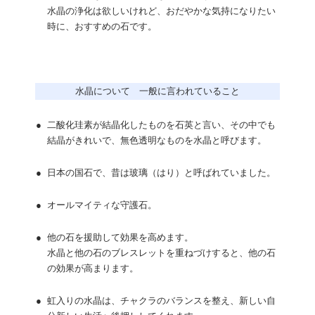
水晶の浄化は欲しいけれど、おだやかな気持になりたい
時に、おすすめの石です。
水晶について 一般に言われていること
●
二酸化珪素が結晶化したものを石英と言い、その中でも
結晶がきれいで、無色透明なものを水晶と呼びます。
●
日本の国石で、昔は玻璃（はり）と呼ばれていました。
●
オールマイティな守護石。
●
他の石を援助して効果を高めます。
水晶と他の石のブレスレットを重ねづけすると、他の石
の効果が高まります。
●
虹入りの水晶は、チャクラのバランスを整え、新しい自