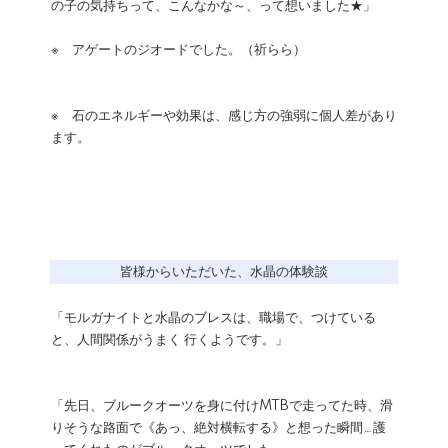
の子の気持ちって、こんなかな～、って想いました★」
※ アゲートのジオードでした。（祈らら）
※ 石のエネルギーや効果は、感じ方の強弱に個人差があり
ます。
皆様からいただいた、水晶の体験談
「モルガナイトと水晶のブレスは、職場で、つけている
と、人間関係がうまく 行くようです。」
「先日、ブルークオーツを身に付けMTBで走ってた時、滑
りそうな路面で《あっ、絶対横転する》と想った瞬間…護