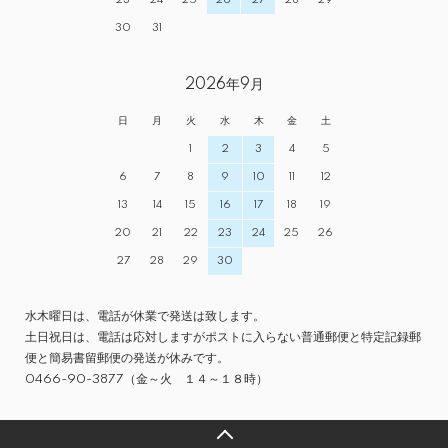
23
24
25
26
27
28
29
30
31
2026年9月
日
月
火
水
木
金
土
1
2
3
4
5
6
7
8
9
10
11
12
13
14
15
16
17
18
19
20
21
22
23
24
25
26
27
28
29
30
水木曜日は、電話が休業で発送は致します。
土日祝日は、電話は応対しますがポストに入らない普通郵便と特定記録郵
便と簡易書留郵便の発送が休みです。
0466-90-3877（金～火 １４～１８時）