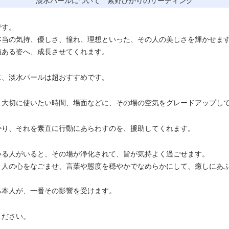
淡水パールについて 紫野ひかりのリーディング
です。
本当の気持、優しさ、憧れ、理想といった、その人の美しさを輝かせま
値ある姿へ、成長させてくれます。
に、淡水パールは超おすすめです。
、大切に使いたい時間、場面などに、その場の空気をグレードアップし
かり、それを素直に行動にあらわすのを、援助してくれます。
いる人がいると、その場が浄化されて、皆が気持よく過ごせます。
、人の心をなごませ、言葉や態度を穏やかでなめらかにして、癒しにあ
る本人が、一番その影響を受けます。
ください。