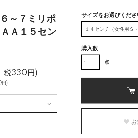
サイズをお選びくださ
６～７ミリポ
ＡＡ１５セン
購入数
点
、税330円)
0円)
お