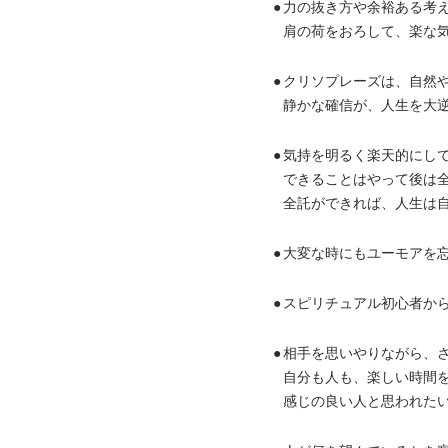
●
力の抜き方や余裕ある考
肩の荷をおろして、楽な
●
クリソプレーズは、自然
静かな確信が、人生を大
●
気持を明るく楽天的にし
できることはやって後は
全託ができれば、人生は
●
大変な時にもユーモアを
●
スピリチュアル初心者か
●
相手を思いやりながら、
自分も人も、楽しい時間
感じの良い人と思われた