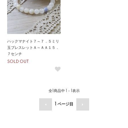
ハックマナイト７～７．５ミリ
玉ブレスレットＡ～ＡＡ１５．
７センチ
SOLD OUT
全
1
商品中
1 - 1
表示
1
ページ目