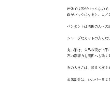
画像では黒がバックなので
白がバックになると、１／
ペンダントは周囲の人への
シャープなカットの入らな
丸い形は、自己表現が上手
石の影響力を周囲へも強く
石の大きさは、縦５Ｘ横５
金属部分は、シルバー９２