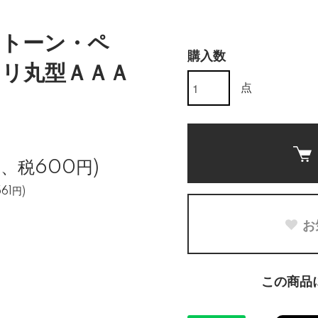
ストーン・ペ
購入数
リ丸型ＡＡＡ
点
円、税600円)
61円)
お
この商品