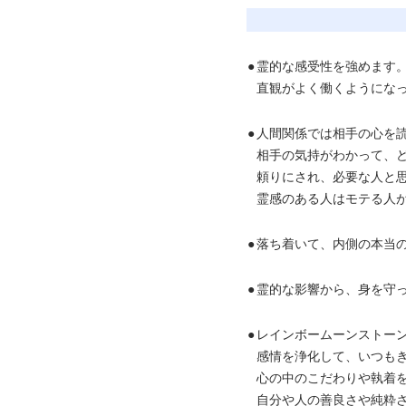
●
霊的な感受性を強めます
直観がよく働くようにな
●
人間関係では相手の心を
相手の気持がわかって、
頼りにされ、必要な人と
霊感のある人はモテる人
●
落ち着いて、内側の本当
●
霊的な影響から、身を守
●
レインボームーンストー
感情を浄化して、いつも
心の中のこだわりや執着
自分や人の善良さや純粋