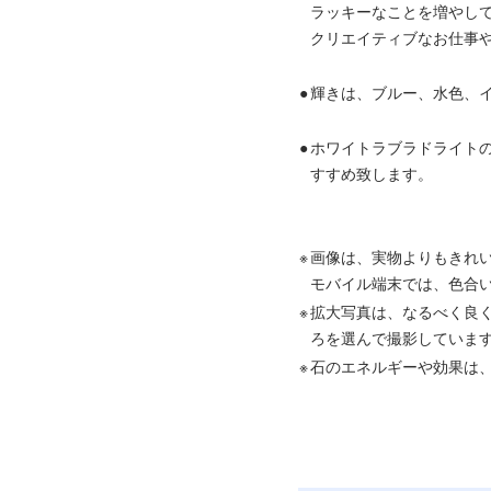
ラッキーなことを増やし
クリエイティブなお仕事
●
輝きは、ブルー、水色、
●
ホワイトラブラドライト
すすめ致します。
※
画像は、実物よりもきれ
モバイル端末では、色合
※
拡大写真は、なるべく良
ろを選んで撮影していま
※
石のエネルギーや効果は