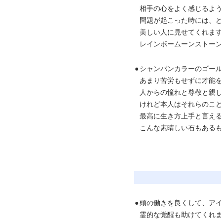
相手の心をよく感じるよ
問題が起こった時には、
美しい人に見せてくれま
レインボームーンストー
●
シャンパンカラーのゴー
あまり苦労もせずに才能
人からの憧れと尊敬と親
けれど本人はそれらのこ
最高に生き方上手と言え
こんな素晴しい石もある
●
頭の働きを良くして、ア
霊的な覚醒も助けてくれ