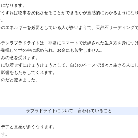
うになります。
どうすれば物事を変化させることができるかが直感的にわかるようにな
す。
ンのエネルギーを必要としている人が多いようで、
天然石リーディング
ルデンラブラドライトは、非常にスマートで洗練された生き方を身につ
を発揮して世の中に認められ、お金にも苦労しません。
しみの念を受けます。
とに執着せずにひょうひょうとして、自分のペースで淡々と生きる人に
る影響をもたらしてくれます。
ものだと驚きました。
ラブラドライトについて 言われていること
イデアと直感が多くなります。
ます。