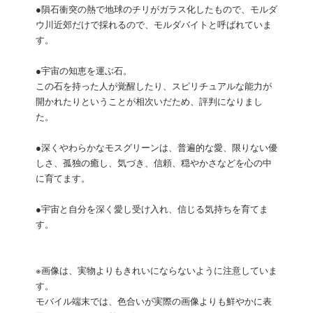
●隕石衝突の熱で地球のチリがガラス化したもので、モルダ
ウ川近郊だけで採れるので、モルダバイトと呼ばれていま
す。
●宇宙の知恵を運ぶ石。
この石を持った人が覚醒したり、スピリチュアルな能力が
開かれたりということが相次いだため、評判になりまし
た。
●深くやわらかなモスグリーンは、普遍的な愛、限りない優
しさ、孤独の癒し、気づき、信頼、穏やかさなどを心の中
に育てます。
●宇宙と自分を深く愛し受け入れ、信じる気持ちを育てま
す。
※画像は、実物よりもきれいにならないように注意していま
す。
モバイル端末では、色合いが実際の画像よりも鮮やかに表