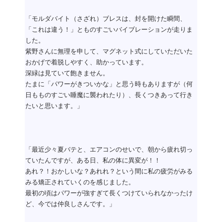
「モルダバイト（さざれ）ブレスは、封を開けた瞬間、
「これは違う！」とものすごいバイブレーションが走りま
した。
紫野さんに無理を申して、マグネット式にしていただいた
おかげで着脱しやすく、助かっています。
深緑は見ていて飽きません。
たまに「パワーがきついかな」と思う時もありますが（何
日もものすごい睡魔に襲われたり）、長くつきあって行き
たいと思います。」
「最近少々夏バテと、エアコンのせいで、朝から疲れ切っ
ていたんですが、ある日、私の体に異変が！！
あれ？！おかしいな？あれれ？という間に私の疲労がみる
みる矯正されていくのを感じました。
最初の頃はパワーが強すぎて長くつけていられなかったけ
ど、今では仲良しさんです。」