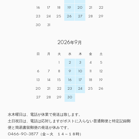
16
17
18
19
20
21
22
23
24
25
26
27
28
29
30
31
2026年9月
日
月
火
水
木
金
土
1
2
3
4
5
6
7
8
9
10
11
12
13
14
15
16
17
18
19
20
21
22
23
24
25
26
27
28
29
30
水木曜日は、電話が休業で発送は致します。
土日祝日は、電話は応対しますがポストに入らない普通郵便と特定記録郵
便と簡易書留郵便の発送が休みです。
0466-90-3877（金～火 １４～１８時）