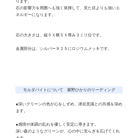
ります。
石の影響力を周囲へも強く発揮して、見た目よりも強いエ
ネルギーになります。
石の大きさは、縦５Ｘ横５Ｘ厚み３ミリ位です。
金属部分は、シルバー９２５にロジウムメッキです。
モルダバイトについて 紫野ひかりのリーディング
●深いグリーンの色が心をしずめ、潜在意識との共感を深め
ます。
●感情や体調の乱れを優しく安定に導きます。
深い森のようなグリーンが、心の中に安らぎを広げてくれ