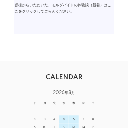
皆様からいただいた、モルダバイトの体験談（新着）はこ
こをクリックしてごらんください。
CALENDAR
2026年8月
日
月
火
水
木
金
土
1
2
3
4
5
6
7
8
9
10
11
12
13
14
15