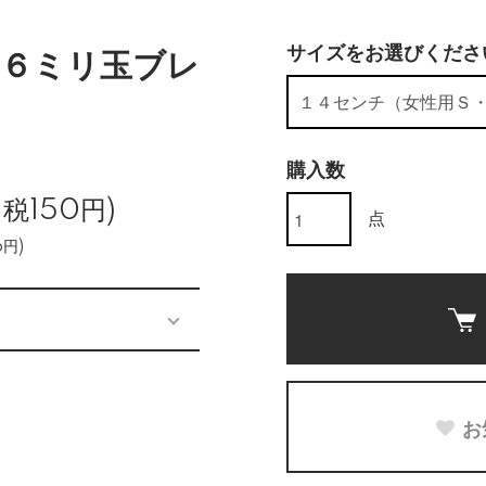
サイズをお選びくださ
６ミリ玉ブレ
購入数
、税150円)
点
円)
お