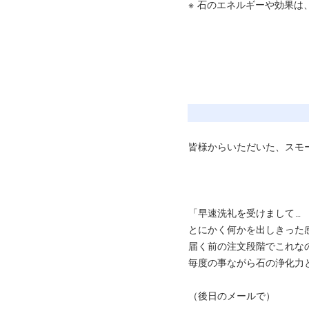
※
石のエネルギーや効果は
皆様からいただいた、スモ
「早速洗礼を受けまして…
とにかく何かを出しきった感
届く前の注文段階でこれなの
毎度の事ながら石の浄化力
（後日のメールで）