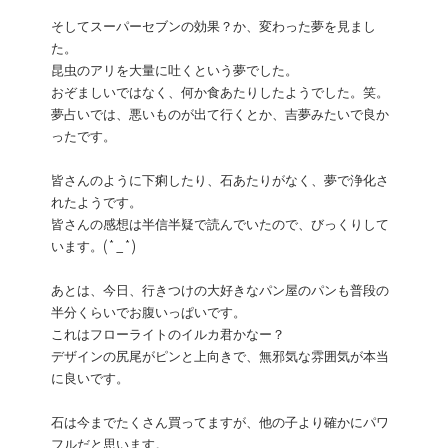
そしてスーパーセブンの効果？か、変わった夢を見まし
た。
昆虫のアリを大量に吐くという夢でした。
おぞましいではなく、何か食あたりしたようでした。笑。
夢占いでは、悪いものが出て行くとか、吉夢みたいで良か
ったです。
皆さんのように下痢したり、石あたりがなく、夢で浄化さ
れたようです。
皆さんの感想は半信半疑で読んでいたので、びっくりして
います。(*_*)
あとは、今日、行きつけの大好きなパン屋のパンも普段の
半分くらいでお腹いっぱいです。
これはフローライトのイルカ君かなー？
デザインの尻尾がピンと上向きで、無邪気な雰囲気が本当
に良いです。
石は今までたくさん買ってますが、他の子より確かにパワ
フルだと思います。