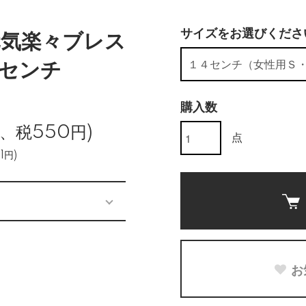
サイズをお選びくださ
気楽々ブレス
センチ
購入数
円、税550円)
点
1円)
お