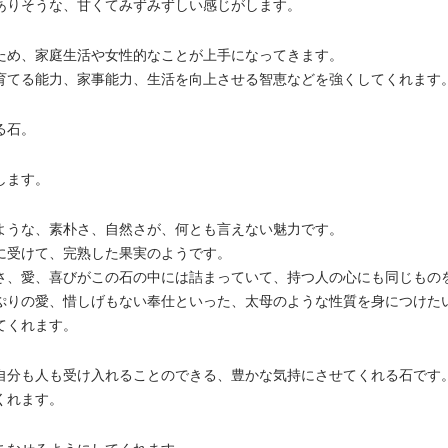
ありそうな、甘くてみずみずしい感じがします。
ため、家庭生活や女性的なことが上手になってきます。
育てる能力、家事能力、生活を向上させる智恵などを強くしてくれます
る石。
します。
ような、素朴さ、自然さが、何とも言えない魅力です。
に受けて、完熟した果実のようです。
さ、愛、喜びがこの石の中には詰まっていて、持つ人の心にも同じもの
ぷりの愛、惜しげもない奉仕といった、太母のような性質を身につけた
てくれます。
自分も人も受け入れることのできる、豊かな気持にさせてくれる石です
くれます。