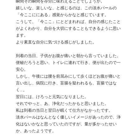
瞬間その瞬間を存分に味わえることでしょうか。
嬉しいな、楽しいな、と感じるのは、この淡水パールの
「今ここににある」感覚からかなと感じています。
こうして、「今ここ」にとどまれれば、自分の感じたこと
がよくわかり、自分を大切にすることもできるように思い
ます。
より素直な自分に気づける感じがしました。
到着の当日、子供がお腹が痛いと朝から言っていました。
便秘だろうと思い、トイレに連れて行き、便が出たので一
安心。
しかし、午後には腰を前屈みにして歩くほどお腹が痛いと
言い出し、病院に行き、盲腸を疑われるも、盲腸ではな
く…。
翌日には、けろっと元気になりました。
それでやっと、あ、浄化だったかもと思いました。
私は到着の当日と翌日が眠くて仕方がなかったです。
淡水パールはなんとなく優しいイメージがあったので、浄
化はないかなと思っていたのですが、量が多かったせい
か、あったようです。