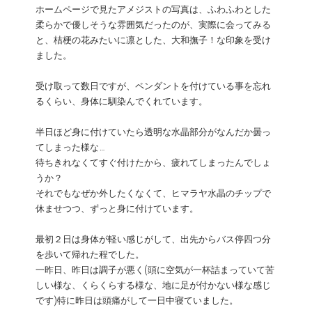
ホームページで見たアメジストの写真は、ふわふわとした
柔らかで優しそうな雰囲気だったのが、実際に会ってみる
と、桔梗の花みたいに凛とした、大和撫子！な印象を受け
ました。
受け取って数日ですが、ペンダントを付けている事を忘れ
るくらい、身体に馴染んでくれています。
半日ほど身に付けていたら透明な水晶部分がなんだか曇っ
てしまった様な…
待ちきれなくてすぐ付けたから、疲れてしまったんでしょ
うか？
それでもなぜか外したくなくて、ヒマラヤ水晶のチップで
休ませつつ、ずっと身に付けています。
最初２日は身体が軽い感じがして、出先からバス停四つ分
を歩いて帰れた程でした。
一昨日、昨日は調子が悪く(頭に空気が一杯詰まっていて苦
しい様な、くらくらする様な、地に足が付かない様な感じ
です)特に昨日は頭痛がして一日中寝ていました。