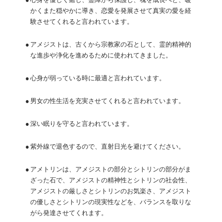
●
心身を優しく癒し、霊障から保護し、魂を成長へと、暖
かくまた穏やかに導き、恋愛を発展させて真実の愛を経
験させてくれると言われています。
●
アメジストは、古くから宗教家の石として、霊的精神的
な進歩や浄化を進めるために使われてきました。
●
心身が弱っている時に最適と言われています。
●
男女の性生活を充実させてくれると言われています。
●
深い眠りを守ると言われています。
●
紫外線で退色するので、直射日光を避けてください。
●
アメトリンは、アメジストの部分とシトリンの部分がま
ざった石で、アメジストの精神性とシトリンの社会性、
アメジストの厳しさとシトリンのお気楽さ、アメジスト
の優しさとシトリンの現実性などを、バランスを取りな
がら発達させてくれます。