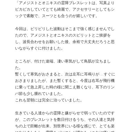
「アメジストとオニキスの霊障ブレスレットは、写真より
ピカピカしていてとても綺麗で、アクセサリーとしてもシ
ックで素敵で、スーツとも合うのが嬉しいです。
今回は、ビリビリした波動はそこまで強く感じませんでし
たので、アメジストとオニキスのスピリットとご挨拶を
し、波長合わせをお願いした後、余裕で大丈夫だろうと思
いながらすぐに付けました。
ところが、付けた途端、凄い寒気がして鳥肌が立ちまし
た。
暫くして寒気がおさまると、次は左耳に耳鳴りが...すぐに
おさまりましたが、また暫くすると、今度は右耳が飛行機
に乗って急上昇した時の様に聞こえ難くなり、耳下のリン
パ節も少し腫れていました。
これも翌朝には完全に治っていました。
生きている人達からの霊障と嫌がらせで弱っていたのです
が、このブレスレットを数日付けるうち、その人達と気持
ちの上で距離が出来、別世界にいる様な感じで、とても楽