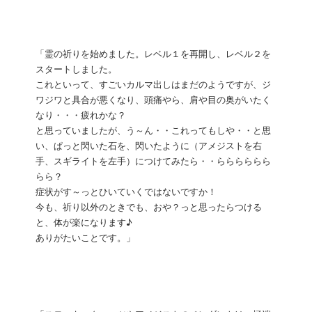
「霊の祈りを始めました。レベル１を再開し、レベル２を
スタートしました。
これといって、すごいカルマ出しはまだのようですが、ジ
ワジワと具合が悪くなり、頭痛やら、肩や目の奥がいたく
なり・・・疲れかな？
と思っていましたが、う～ん・・これってもしや・・と思
い、ぱっと閃いた石を、閃いたように（アメジストを右
手、スギライトを左手）につけてみたら・・らららららら
らら？
症状がす～っとひいていくではないですか！
今も、祈り以外のときでも、おや？っと思ったらつける
と、体が楽になります♪
ありがたいことです。」