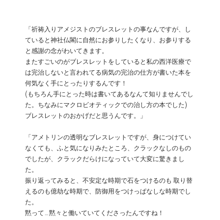
「祈祷入りアメジストのブレスレットの事なんですが、し
ていると神社仏閣に自然にお参りしたくなり、お参りする
と感謝の念がわいてきます。
またすごいのがブレスレットをしていると私の西洋医療で
は完治しないと言われてる病気の完治の仕方が書いた本を
何気なく手にとったりするんです！
(もちろん手にとった時は書いてあるなんて知りませんでし
た。ちなみにマクロビオティックでの治し方の本でした)
ブレスレットのおかげだと思うんです。」
「アメトリンの透明なブレスレットですが、身につけてい
なくても、ふと気になりみたところ、クラックなしのもの
でしたが、クラックだらけになっていて大変に驚きまし
た。
振り返ってみると、不安定な時期で石をつけるのも 取り替
えるのも億劫な時期で、防御用をつけっぱなしな時期でし
た。
黙って…黙々と働いていてくださったんですね！