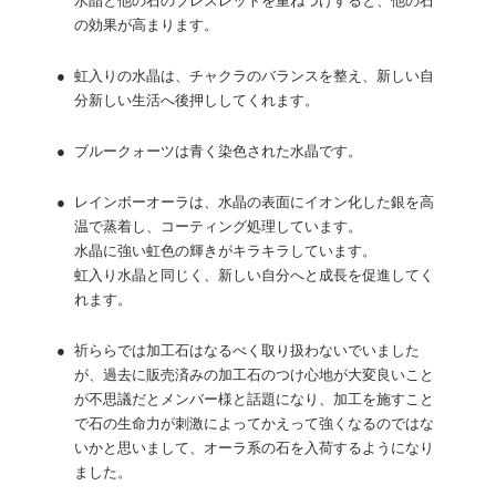
水晶と他の石のブレスレットを重ねづけすると、他の石
の効果が高まります。
●
虹入りの水晶は、チャクラのバランスを整え、新しい自
分新しい生活へ後押ししてくれます。
●
ブルークォーツは青く染色された水晶です。
●
レインボーオーラは、水晶の表面にイオン化した銀を高
温で蒸着し、コーティング処理しています。
水晶に強い虹色の輝きがキラキラしています。
虹入り水晶と同じく、新しい自分へと成長を促進してく
れます。
●
祈ららでは加工石はなるべく取り扱わないでいました
が、過去に販売済みの加工石のつけ心地が大変良いこと
が不思議だとメンバー様と話題になり、加工を施すこと
で石の生命力が刺激によってかえって強くなるのではな
いかと思いまして、オーラ系の石を入荷するようになり
ました。