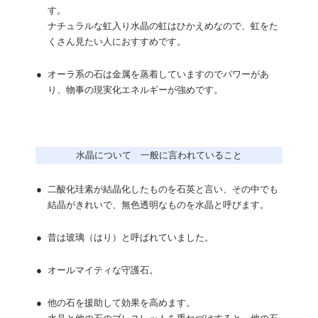
す。
ナチュラルな虹入り水晶の虹はひかえめなので、虹をた
くさん見たい人におすすめです。
●
オーラ系の石は金属を蒸着していますのでパワーがあ
り、物事の現実化エネルギーが強めです。
水晶について 一般に言われていること
●
二酸化珪素が結晶化したものを石英と言い、その中でも
結晶がきれいで、無色透明なものを水晶と呼びます。
●
昔は玻璃（はり）と呼ばれていました。
●
オールマイティな守護石。
●
他の石を援助して効果を高めます。