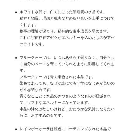
●
ホワイト水晶は、白くにごった半透明の水晶です。
精神と物質、理想と現実などの折り合いを上手につけて
くれます。
物事の理解が深まり、精神的な進歩成長を早めます。
これに宇宙存在アゼツがエネルギーを込めたものがアゼ
ツライトです。
●
ブルークォーツは、いつもあせらず曇りなく、自分らし
く自分のペースを守っていられるように影響してくれま
す。
ブルークォーツは青く染色された水晶です。
染色であっても、なぜか誰にでも非常になじみが良いの
が不思議な石です。
青くなることで水晶のきつさのようなものが軽減され
て、ソフトなエネルギーになっています。
水晶の浄化は欲しいけれど、おだやかな気持になりたい
時に、おすすめの石です。
●
レインボーオーラは虹色にコーティングされた水晶で