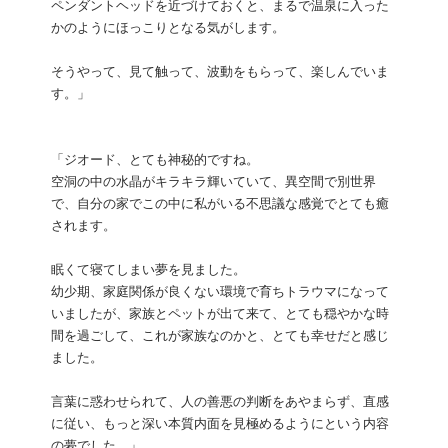
ペンダントヘッドを近づけておくと、まるで温泉に入った
かのようにほっこりとなる気がします。
そうやって、見て触って、波動をもらって、楽しんでいま
す。」
「ジオード、とても神秘的ですね。
空洞の中の水晶がキラキラ輝いていて、異空間で別世界
で、自分の家でこの中に私がいる不思議な感覚でとても癒
されます。
眠くて寝てしまい夢を見ました。
幼少期、家庭関係が良くない環境で育ちトラウマになって
いましたが、家族とペットが出て来て、とても穏やかな時
間を過ごして、これが家族なのかと、とても幸せだと感じ
ました。
言葉に惑わせられて、人の善悪の判断をあやまらず、直感
に従い、もっと深い本質内面を見極めるようにという内容
の夢でした。」