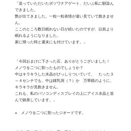
「送っていただいたボツワナアゲート、だいぶ私に馴染ん
できました。
艶が出てきました。一粒一粒表情が違い見ていて飽きませ
ん。
ここのところ数日眠れない日が続いたのですが、以前より
眠れるようになりました。
家に帰った時と週末にも付けています。」
「今回おまけに下さった石、ありがとうございました！
メノウを二つに割ったものでしょうか？
中はキラキラした水晶がびっしりついていて、 たった３
～４センチでも、中は鍾乳洞（？）か 万華鏡のように、
キラキラが見飽きません。
これも、私のパソコンディスプレイの上にアイス水晶と並
んで鎮座しています。」
※ メノウを二つに割ったジオードです。