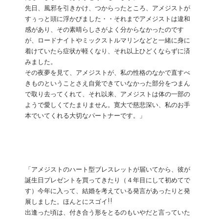
先日、風邪を引きかけ、つからったところ、アメジストが
すぅっと頭に浮かびました・・それまでアメジストは違和
感があり、その素晴らしさがよく分からなかったのです
が、ロードナイトやミックストルマリンなどと一緒に身に
着けていたら症状が軽くなり、それ以上ひどくならずに済
みました。
その夜夢を見て、アメジストが、私の性格のなかで直すべ
きものということさえ自覚できていなかった部分をつまん
で取り去ってくれて、それ以来、アメジストは体の一部の
ようで愛しくてたまりません。寛大で慈悲深い、私のお手
本でいてくれる大切なパートナーです。」
「アメジストのハート型ブレスレットが届いてから、彼が
誕生日プレゼントを買ってきたり（４年目にして初めてで
す）今年に入って、結婚を考えている発言があったりと発
展しました。ほんとにスゴイ!!
出逢った頃は、付き合う形をとるのもいやだと言っていた