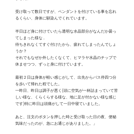
受け取って数日ですが、ペンダントを付けている事を忘れ
るくらい、身体に馴染んでくれています。
半日ほど身に付けていたら透明な水晶部分がなんだか曇っ
てしまった様な…
待ちきれなくてすぐ付けたから、疲れてしまったんでしょ
うか？
それでもなぜか外したくなくて、ヒマラヤ水晶のチップで
休ませつつ、ずっと身に付けています。
最初２日は身体が軽い感じがして、出先からバス停四つ分
を歩いて帰れた程でした。
一昨日、昨日は調子が悪く(頭に空気が一杯詰まっていて苦
しい様な、くらくらする様な、地に足が付かない様な感じ
です)特に昨日は頭痛がして一日中寝ていました。
あと、注文のボタンを押した時と受け取った日の夜、便秘
気味だったのが、急にお通じがありました。」