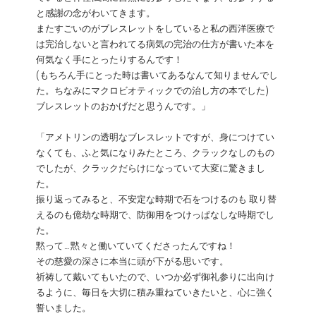
と感謝の念がわいてきます。
またすごいのがブレスレットをしていると私の西洋医療で
は完治しないと言われてる病気の完治の仕方が書いた本を
何気なく手にとったりするんです！
(もちろん手にとった時は書いてあるなんて知りませんでし
た。ちなみにマクロビオティックでの治し方の本でした)
ブレスレットのおかげだと思うんです。」
「アメトリンの透明なブレスレットですが、身につけてい
なくても、ふと気になりみたところ、クラックなしのもの
でしたが、クラックだらけになっていて大変に驚きまし
た。
振り返ってみると、不安定な時期で石をつけるのも 取り替
えるのも億劫な時期で、防御用をつけっぱなしな時期でし
た。
黙って…黙々と働いていてくださったんですね！
その慈愛の深さに本当に頭が下がる思いです。
祈祷して戴いてもいたので、いつか必ず御礼参りに出向け
るように、毎日を大切に積み重ねていきたいと、心に強く
誓いました。