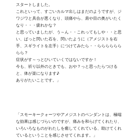
スタートしました。
これといって、すごいカルマ出しはまだのようですが、ジ
ワジワと具合が悪くなり、頭痛やら、肩や目の奥がいたく
なり・・・疲れかな？
と思っていましたが、う～ん・・これってもしや・・と思
い、ぱっと閃いた石を、閃いたように（アメジストを右
手、スギライトを左手）につけてみたら・・らららららら
らら？
症状がす～っとひいていくではないですか！
今も、祈り以外のときでも、おや？っと思ったらつける
と、体が楽になります♪
ありがたいことです。」
「スモーキークォーツやアメジストのペンダントは、極端
な効果は感じづらいのですが、痛みを和らげてくれたり、
いろいろなものがわたしを癒してくれている、助けてくれ
ているということを感じさせてくれます。」