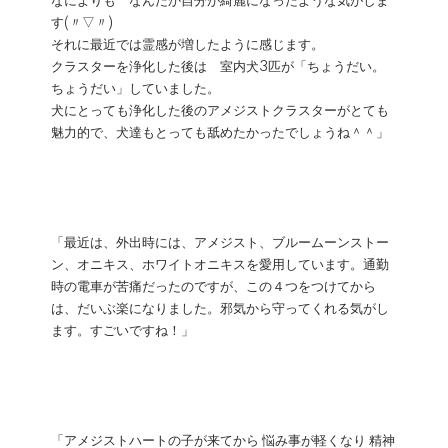
なによりも なんだか自分が綺麗になったような気がしま
す(〃▽〃)
それに最近では霊感が増したように感じます。
クラスターを浄化した後は 室内犬3匹が「ちょうだい。
ちょうだい」していました。
犬にとっても浄化した後のアメジストクラスターがとても
魅力的で、犬達もとっても舐めたかったでしょうね＾＾」
「最近は、外出時には、アメジスト、ブルームーンストー
ン、オニキス、ホワイトオニキスを愛用しています。通勤
時の電車が苦痛だったのですが、この４つをつけてから
は、だいぶ楽になりました。邪気から守ってくれる気がし
ます。すごいですね！」
「アメジストハートの子が来てから 悩み事が軽くなり 精神