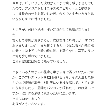
今回は、ビリビリした波動はそこまで強く感じませんでし
たので、アメジストとオニキスのスピリットとご挨拶を
し、波長合わせをお願いした後、余裕で大丈夫だろうと思
いながらすぐに付けました。
ところが、付けた途端、凄い寒気がして鳥肌が立ちまし
た。
暫くして寒気がおさまると、次は左耳に耳鳴りが...すぐに
おさまりましたが、また暫くすると、今度は右耳が飛行機
に乗って急上昇した時の様に聞こえ難くなり、耳下のリン
パ節も少し腫れていました。
これも翌朝には完全に治っていました。
生きている人達からの霊障と嫌がらせで弱っていたのです
が、このブレスレットを数日付けるうち、その人達と気持
ちの上で距離が出来、別世界にいる様な感じで、とても楽
になりましたし、霊障もパソコンが壊れた（これは痛いで
すが・泣）のを最後に収まった様に思います。
本当に助かりました！
ありがとうございます。