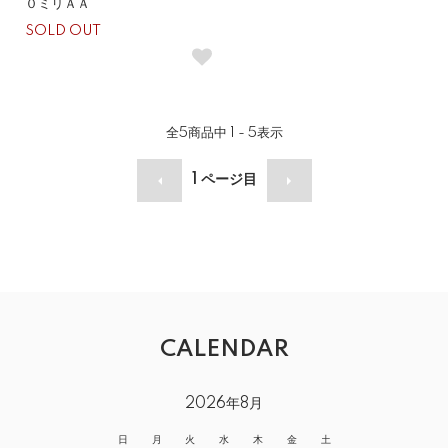
０ミリＡＡ
SOLD OUT
全
5
商品中
1 - 5
表示
1
ページ目
CALENDAR
2026年8月
日
月
火
水
木
金
土