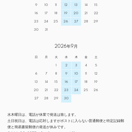
9
10
11
12
13
14
15
16
17
18
19
20
21
22
23
24
25
26
27
28
29
30
31
2026年9月
日
月
火
水
木
金
土
1
2
3
4
5
6
7
8
9
10
11
12
13
14
15
16
17
18
19
20
21
22
23
24
25
26
27
28
29
30
水木曜日は、電話が休業で発送は致します。
土日祝日は、電話は応対しますがポストに入らない普通郵便と特定記録郵
便と簡易書留郵便の発送が休みです。