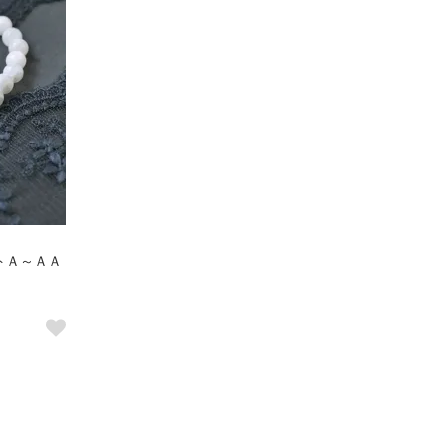
トＡ～ＡＡ