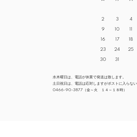
2
3
4
9
10
11
16
17
18
23
24
25
30
31
水木曜日は、電話が休業で発送は致します。
土日祝日は、電話は応対しますがポストに入らない
0466-90-3877（金～火 １４～１８時）