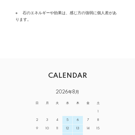
※ 石のエネルギーや効果は、感じ方の強弱に個人差があ
ります。
CALENDAR
2026年8月
日
月
火
水
木
金
土
1
2
3
4
5
6
7
8
9
10
11
12
13
14
15