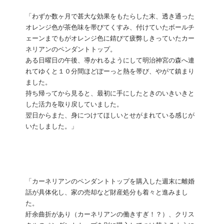
「わずか数ヶ月で甚大な効果をもたらした末、透き通った
オレンジ色が茶色味を帯びてくすみ、付けていたボールチ
ェーンまでもがオレンジ色に錆びて疲弊しきっていたカー
ネリアンのペンダントトップ。
ある日曜日の午後、導かれるようにして明治神宮の森へ連
れてゆくと１０分間ほどぽーっと熱を帯び、やがて鎮まり
ました。
持ち帰ってから見ると、最初に手にしたときのいきいきと
した活力を取り戻していました。
翌日からまた、身につけてほしいとせがまれている感じが
いたしました。」
「カーネリアンのペンダントトップを購入した週末に離婚
話が具体化し、家の売却など財産処分も着々と進みまし
た。
紆余曲折があり（カーネリアンの働きすぎ！？）、クリス