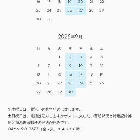
16
17
18
19
20
21
22
23
24
25
26
27
28
29
30
31
2026年9月
日
月
火
水
木
金
土
1
2
3
4
5
6
7
8
9
10
11
12
13
14
15
16
17
18
19
20
21
22
23
24
25
26
27
28
29
30
水木曜日は、電話が休業で発送は致します。
土日祝日は、電話は応対しますがポストに入らない普通郵便と特定記録郵
便と簡易書留郵便の発送が休みです。
0466-90-3877（金～火 １４～１８時）