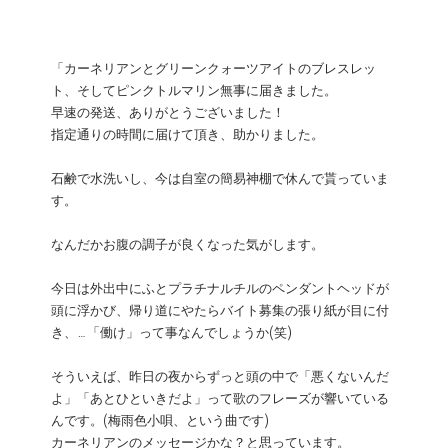
「カーネリアンとグリーンクォーツアイトのブレスレッ
ト、そしてピンクトルマリン無事に届きました。
早速の発送、ありがとうございました！
指定通りの時間に届けて頂き、助かりました。
石鹸で水洗いし、今は自室の簡易神棚で休んで貰っていま
す。
なんだかお腹の調子が良くなった気がします。
今日は外出中にふとプラチナルチルのペンダントヘッドが
頭に浮かび、帰り道にやたらバイト募集の張り紙が目に付
き、…「働け」って事なんでしょうか(笑)
そういえば、昨日の夜からずっと頭の中で「悪くないんだ
よ」「あとひといきだよ」って歌のフレーズが響いている
んです。(梅雨色小唄、という曲です)
カーネリアンのメッセージかな？と思っています。