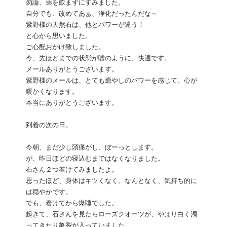
勿論、薬を飲まずにすみました。
自分でも、改めてあぁ、浄化だったんだな～
紫野様の天然石は、他とパワーが違う！
と心から思いました。
ご心配おかけ致しました。
今、先ほどまでの状態が嘘のように、快適です。
メールありがとうございます。
紫野様のメールは、とても癒やしのパワーを感じて、心が
暖かくなります。
本当にありがとうございます。
到着の次の日。
今朝、まだ少し頭痛がし、ぼーっとします。
が、昨日ほどの寝込むまではなくなりました。
石さん２つ着けてみましたよ。
思ったほど、身体はキツくなく、なんとなく、気持ち的に
は穏やかです。
でも、着けてから爆睡でした。
起きて、石さんを見たらローズクオーツが、やはり白く濁
ってきたり亀裂が入っていました。