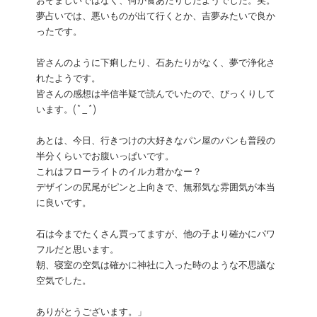
おぞましいではなく、何か食あたりしたようでした。笑。
夢占いでは、悪いものが出て行くとか、吉夢みたいで良か
ったです。
皆さんのように下痢したり、石あたりがなく、夢で浄化さ
れたようです。
皆さんの感想は半信半疑で読んでいたので、びっくりして
います。(*_*)
あとは、今日、行きつけの大好きなパン屋のパンも普段の
半分くらいでお腹いっぱいです。
これはフローライトのイルカ君かなー？
デザインの尻尾がピンと上向きで、無邪気な雰囲気が本当
に良いです。
石は今までたくさん買ってますが、他の子より確かにパワ
フルだと思います。
朝、寝室の空気は確かに神社に入った時のような不思議な
空気でした。
ありがとうございます。」